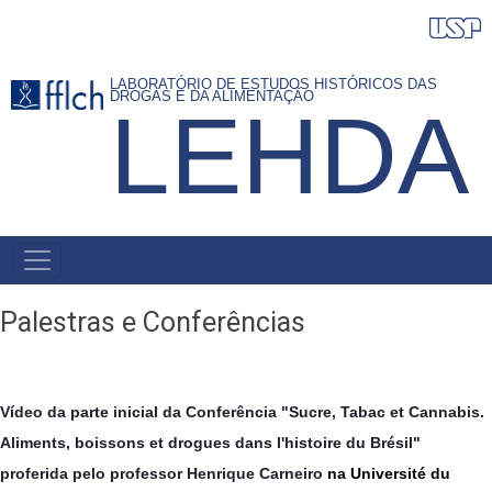
Pular
para
o
LABORATÓRIO DE ESTUDOS HISTÓRICOS DAS
DROGAS E DA ALIMENTAÇÃO
LEHDA
conteúdo
principal
NAVEGAÇÃO
PRINCIPAL
Palestras e Conferências
Vídeo da parte inicial da Conferência "Sucre, Tabac et Cannabis.
Aliments, boissons et drogues dans l'histoire du Brésil"
proferida pelo professor Henrique Carneiro
na
Université du