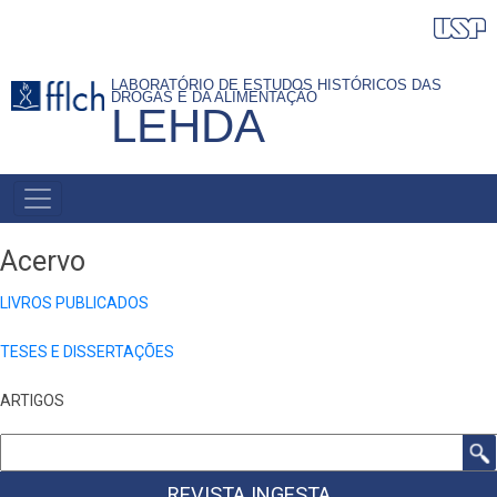
Pular
para
o
LABORATÓRIO DE ESTUDOS HISTÓRICOS DAS
DROGAS E DA ALIMENTAÇÃO
conteúdo
LEHDA
principal
NAVEGAÇÃO
PRINCIPAL
Acervo
LIVROS PUBLICADOS
TESES E DISSERTAÇÕES
ARTIGOS
Buscar
REVISTA INGESTA